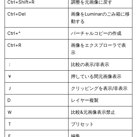
Ctrl+Shift+R
調整を元画像に戻す
Ctrl+Del
画像をLuminarのごみ箱に移
動する
Ctrl+^
バーチャルコピーの作成
Ctrl+R
画像をエクスプローラで表
示
：
比較の表示/非表示
￥
押している間元画像表示
Ｊ
クリッピングを表示/非表示
D
レイヤー複製
Ｗ
比較&元画像表示禁止
Ｔ
プリセット
Ｅ
編集